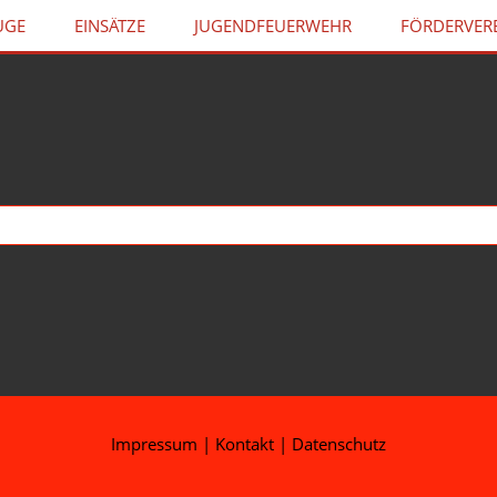
UGE
EINSÄTZE
JUGENDFEUERWEHR
FÖRDERVER
Impressum
|
Kontakt
|
Datenschutz