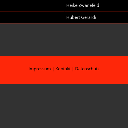
Heike Zwanefeld
Hubert Gerardi
Impressum
|
Kontakt
|
Datenschutz