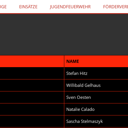
UGE
EINSÄTZE
JUGENDFEUERWEHR
FÖRDERVER
NAME
Stefan Hitz
Willibald Gelhaus
Sven Oesten
Natalie Calado
Sascha Stelmaszyk