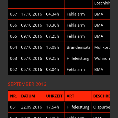
Löschhilfe
067
17.10.2016
04.34h
Fehlalarm
BMA
066
09.10.2016
10.30h
Fehlalarm
BMA
065
09.10.2016
07.25h
Fehlalarm
BMA
064
08.10.2016
15.08h
Brandeinsatz
Müllkorb
063
05.10.2016
09.25h
Hilfeleistung
Wohnungsöf
062
05.10.2016
08.04h
Fehlalarm
BMA
SEPTEMBER 2016
NR.
DATUM
UHRZEIT
ART
BESCHREIB
061
22.09.2016
17.54h
Hilfeleistung
Ölspurbeseit
060
19.09.2016
08.09h
Fehlalarm
BMA