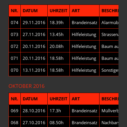
NR.
DATUM
UHRZEIT
ART
BESCHREIB
074
29.11.2016
18.39h
Brandeinsatz
Alarmübung
073
27.11.2016
13.45h
Hilfeleistung
Strassenabsi
072
20.11.2016
20.08h
Hilfeleistung
Baum auf Le
071
20.11.2016
18.58h
Hilfeleistung
Baum auf Str
070
13.11.2016
18.58h
Hilfeleistung
Sonstiges
OKTOBER 2016
NR.
DATUM
UHRZEIT
ART
BESCHREIB
069
28.10.2016
17.3h
Brandeinsatz
Müllverbren
068
27.10.2016
08.50h
Brandeinsatz
Nachbarschaf