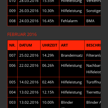
010
28.03.2016
15.55h
Hilfeleistung
Verkehrsunfa
009
26.03.2016
10.30h
Hilfeleistung
Sonstiges
008
24.03.2016
16.45h
Fehlalarm
BMA
FEBRUAR 2016
NR.
DATUM
UHRZEIT
ART
BESCHREIB
007
25.02.2016
14.29h
Brandeinsatz
Filteranlage
006
22.02.2016
06.26h
Hilfeleistung
Nachbarschaf
Hilfeleistung
005
14.02.2016
02.46h
Hilfeleistung
Türöffnung
004
13.02.2016
12.15h
Hilfeleistung
Tierrettung
003
13.02.2016
10.00h
Blinder
Blinder Alar