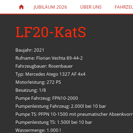
JUBILÄUM 2026
ÜBER UNS
FAHRZE
LF20-KatS
Baujahr: 2021
Rufname: Florian Vechta 89-44-2
Fahrzeugbauer: Rosenbauer
Typ: Mercedes Atego 1327 AF 4x4
Motorleistung: 272 PS
Besatzung: 1/8
Pumpe Fahrzeug: FPN10-2000
Pumpenleistung Fahrzeug: 2.000l bei 10 bar
Pumpe TS: PFPN 10-1500 mit pneumatischer Absenkvorr
Pumpenleistung TS: 1.500l bei 10 bar
Wassermenge: 1.000 l