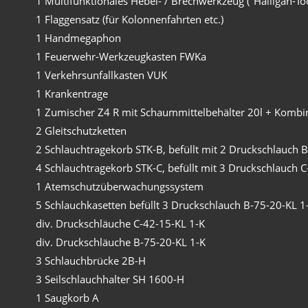
1 Multifunktionales Hebel- / Brechwerkzeug ("Halligan-Too
1 Flaggensatz (für Kolonnenfahrten etc.)
1 Handmegaphon
1 Feuerwehr-Werkzeugkasten FWKa
1 Verkehrsunfallkasten VUK
1 Krankentrage
1 Zumischer Z4 R mit Schaummittelbehälter 20l + Komb
2 Gleitschutzketten
2 Schlauchtragekorb STK-B, befüllt mit 2 Druckschlauch 
4 Schlauchtragekorb STK-C, befüllt mit 3 Druckschlauch 
1 Atemschutzüberwachungssystem
5 Schlauchkasetten befüllt 3 Druckschlauch B-75-20-KL 1
div. Druckschläuche C-42-15-KL 1-K
div. Druckschläuche B-75-20-KL 1-K
3 Schlauchbrücke 2B-H
3 Seilschlauchhalter SH 1600-H
1 Saugkorb A