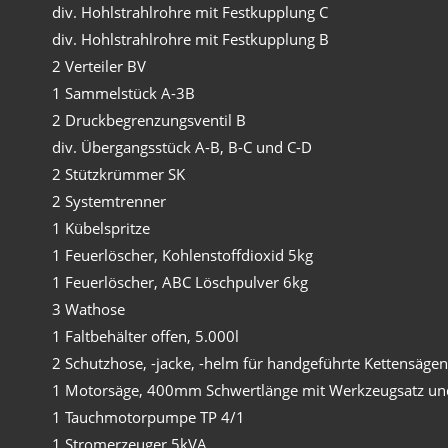
div. Hohlstrahlrohre mit Festkupplung C
div. Hohlstrahlrohre mit Festkupplung B
2 Verteiler BV
1 Sammelstück A-3B
2 Druckbegrenzungsventil B
div. Übergangsstück A-B, B-C und C-D
2 Stützkrümmer SK
2 Systemtrenner
1 Kübelspritze
1 Feuerlöscher, Kohlenstoffdioxid 5kg
1 Feuerlöscher, ABC Löschpulver 6kg
3 Wathose
1 Faltbehälter offen, 5.000l
2 Schutzhose, -jacke, -helm für handgeführte Kettensägen
1 Motorsäge, 400mm Schwertlänge mit Werkzeugsatz und
1 Tauchmotorpumpe TP 4/1
1 Stromerzeuger 5kVA