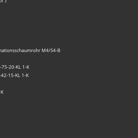
l")
inationsschaumrohr M4/S4-B
B-75-20-KL 1-K
C-42-15-KL 1-K
-K