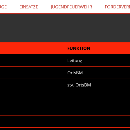
UGE
EINSÄTZE
JUGENDFEUERWEHR
FÖRDERVER
FUNKTION
Leitung
OrtsBM
stv. OrtsBM